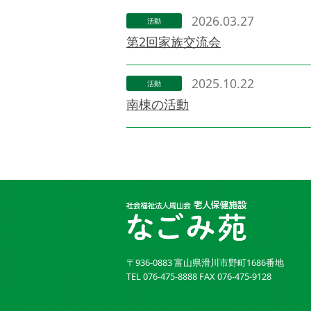
2026.03.27
活動
第2回家族交流会
2025.10.22
活動
南棟の活動
〒936-0883 富山県滑川市野町1686番地
TEL
076-475-8888
FAX 076-475-9128